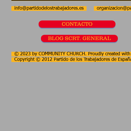
info@partidodelostrabajadores.es
organizacion@pa
CONTACTO
BLOG SCRT. GENERAL
© 2023 by COMMUNITY CHURCH. Proudly created wit
Copyright © 2012 Partido de los Trabajadores de Españ